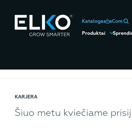
Katalogas
eCom
Produktai
Sprendi
KARJERA
Šiuo metu kviečiame prisi