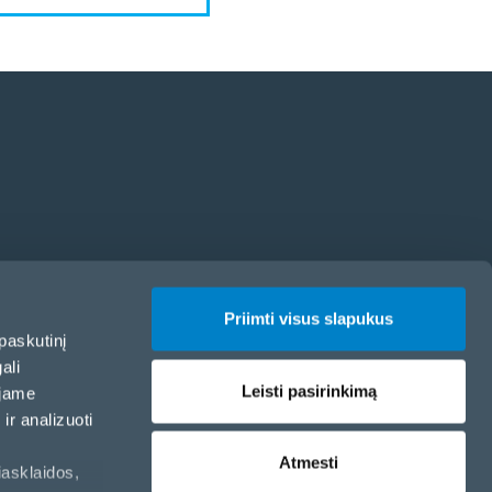
Priimti visus slapukus
paskutinį
ali
Leisti pasirinkimą
ojame
ir analizuoti
Atmesti
iasklaidos,