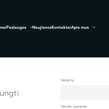
mai
Paslaugos
Naujienos
Kontaktai
Apie mus
Vacancy
jungti
Vardas, pavardė