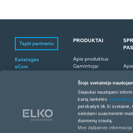
PRODUKTAI
SPR
Tapti partneriu
PA
Apie produktus
Katalogas
Gamintojai
Api
eCom
Microsoft ESD
Elek
Šioje svetainėje naudojam
Slapukai naudojami informa
kartą lankėtės
www.elko.l
perskaityti tik ši svetainė
siekdami suasmeninti matom
duomenų srautą.
Mes dalijamės informacija 