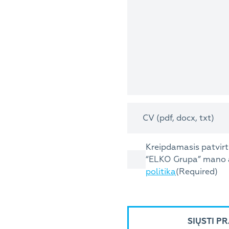
CV (pdf, docx, txt)
Consent
Kreipdamasis patvirt
“ELKO Grupa” mano 
politiką
(Required)