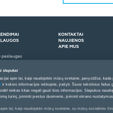
ENDIMAI
KONTAKTAI
SLAUGOS
NAUJIENOS
APIE MUS
e paslaugas
troninė sistema (eCom)
Įmonė
Žiniasklaidai
i slapukai
Partnerių elgesio kodeksas
cijai apie tai, kaip naudojotės mūsų svetaine, pavyzdžiui, kada 
t
ir kokios informacijos ieškojote, įrašyti. Šiuos tekstinius failus g
, todėl niekas kitas negali gauti šios informacijos. Slapukus naud
ą turinį, įsiminti įvestus duomenis, įsiminti ekrano nustatymus 
apie tai, kaip naudojatės mūsų svetaine, su mūsų socialinės žin