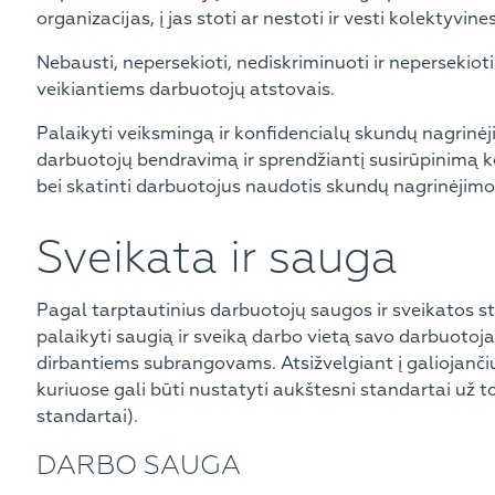
organizacijas, į jas stoti ar nestoti ir vesti kolektyvin
Nebausti, nepersekioti, nediskriminuoti ir nepersekiot
veikiantiems darbuotojų atstovais.
Palaikyti veiksmingą ir konfidencialų skundų nagrinė
darbuotojų bendravimą ir sprendžiantį susirūpinimą kel
bei skatinti darbuotojus naudotis skundų nagrinėjim
Sveikata ir sauga
Pagal tarptautinius darbuotojų saugos ir sveikatos sta
palaikyti saugią ir sveiką darbo vietą savo darbuotoj
dirbantiems subrangovams. Atsižvelgiant į galiojančius
kuriuose gali būti nustatyti aukštesni standartai už 
standartai).
DARBO SAUGA