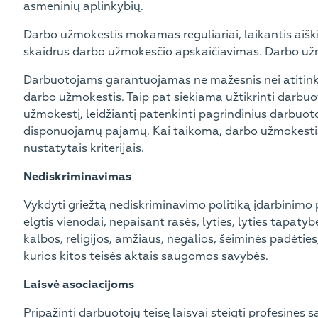
asmeninių aplinkybių.
Darbo užmokestis mokamas reguliariai, laikantis aišk
skaidrus darbo užmokesčio apskaičiavimas. Darbo užm
Darbuotojams garantuojamas ne mažesnis nei atitink
darbo užmokestis. Taip pat siekiama užtikrinti dar
užmokestį, leidžiantį patenkinti pagrindinius darbuot
disponuojamų pajamų. Kai taikoma, darbo užmokestis
nustatytais kriterijais.
Nediskriminavimas
Vykdyti griežtą nediskriminavimo politiką įdarbinimo p
elgtis vienodai, nepaisant rasės, lyties, lyties tapaty
kalbos, religijos, amžiaus, negalios, šeiminės padėtie
kurios kitos teisės aktais saugomos savybės.
Laisvė asociacijoms
Pripažinti darbuotojų teisę laisvai steigti profesine