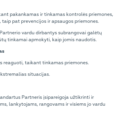
taikant pakankamas ir tinkamas kontrolės priemones,
taip pat prevencijos ir apsaugos priemones.
si Partnerio vardu dirbantys subrangovai galėtų
tų tinkamai apmokyti, kaip jomis naudotis.
as
jas reaguoti, taikant tinkamas priemones.
ekstremalias situacijas.
ndartus Partneris įsipareigoja užtikrinti ir
ams, lankytojams, rangovams ir visiems jo vardu