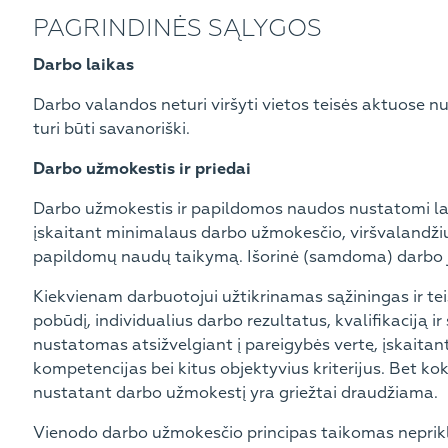
PAGRINDINĖS SĄLYGOS
Darbo laikas
Darbo valandos neturi viršyti vietos teisės aktuose n
turi būti savanoriški.
Darbo užmokestis ir priedai
Darbo užmokestis ir papildomos naudos nustatomi laik
įskaitant minimalaus darbo užmokesčio, viršvalandž
papildomų naudų taikymą. Išorinė (samdoma) darbo jė
Kiekvienam darbuotojui užtikrinamas sąžiningas ir tei
pobūdį, individualius darbo rezultatus, kvalifikaciją i
nustatomas atsižvelgiant į pareigybės vertę, įskaitant
kompetencijas bei kitus objektyvius kriterijus. Bet kok
nustatant darbo užmokestį yra griežtai draudžiama.
Vienodo darbo užmokesčio principas taikomas neprikl