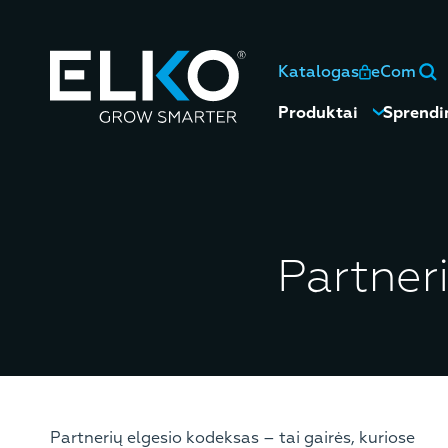
Katalogas
eCom
Produktai
Sprendi
Partner
Partnerių elgesio kodeksas – tai gairės, kuriose