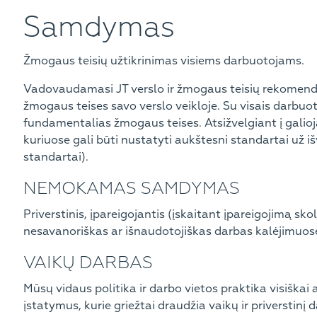
Samdymas
Žmogaus teisių užtikrinimas visiems darbuotojams.
Vadovaudamasi JT verslo ir žmogaus teisių rekomendaci
žmogaus teises savo verslo veikloje. Su visais darbuotoja
fundamentalias žmogaus teises. Atsižvelgiant į galioja
kuriuose gali būti nustatyti aukštesni standartai už 
standartai).
NEMOKAMAS SAMDYMAS
Priverstinis, įpareigojantis (įskaitant įpareigojimą s
nesavanoriškas ar išnaudotojiškas darbas kalėjimuos
VAIKŲ DARBAS
Mūsų vidaus politika ir darbo vietos praktika visiškai 
įstatymus, kurie griežtai draudžia vaikų ir priverstinį 