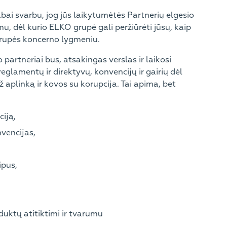
bai svarbu, jog jūs laikytumėtės Partnerių elgesio
, dėl kurio ELKO grupė gali peržiūrėti jūsų, kaip
rupės koncerno lygmeniu.
 partneriai bus, atsakingas verslas ir laikosi
glamentų ir direktyvų, konvencijų ir gairių dėl
 aplinką ir kovos su korupcija. Tai apima, bet
ciją,
vencijas,
ipus,
uktų atitiktimi ir tvarumu