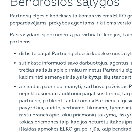
Bendrosios sąlygos
Partnerių elgesio kodeksas taikomas visiems ELKO gr
perpardavėjams, prekybos agentams ir kitiems verslo
Pasirašydami šį dokumentą patvirtinate, kad jūs, k
partneris:
dirbsite pagal Partnerių elgesio kodekse nustatyt
sutinkate informuoti savo darbuotojus, agentus, 
trečiąsias šalis apie pirmiau minėtus Partnerių e
kad minėti asmenys ir šalys laikytųsi šių standartų 
atsiradus pagrindui manyti, kad buvo pažeistas P
nepriklausomam auditoriui pagal susitarimą tarp
partnerio, patikrinti, ar laikomasi Partnerių elg
pavyzdžiui, audito, vertinimo, tikrinimo, tyrimo i
raštu praneš apie tokių priemonių taikymą, išskyru
tokias priemones taip, kad jos neturėtų įtakos įpras
išlaidas apmokės ELKO grupė ir jūs, kaip bendrad