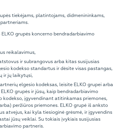
upės tiekėjams, platintojams, didmenininkams,
 partneriams.
aip ELKO grupės koncerno bendradarbiavimo
us reikalavimus,
atstovus ir subrangovus arba kitas susijusias
lgesio kodekso standartus ir dėsite visas pastangas,
ir jų laikytųsi,
artnerių elgesio kodeksas, leisite ELKO grupei arba
 ELKO grupės ir jūsų, kaip bendradarbiavimo
esio kodekso, įgyvendinant atitinkamas priemones,
r (arba) peržiūros priemones. ELKO grupė iš anksto
s atvejus, kai kyla tiesioginė grėsmė, ir įgyvendins
tai jūsų veiklai. Su tokiais įvykiais susijusias
arbiavimo partneris.