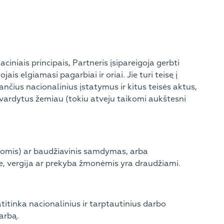
niais principais, Partneris įsipareigoja gerbti
is elgiamasi pagarbiai ir oriai. Jie turi teisę į
nčius nacionalinius įstatymus ir kitus teisės aktus,
išvardytus žemiau (tokiu atveju taikomi aukštesni
kolomis) ar baudžiavinis samdymas, arba
e, vergija ar prekyba žmonėmis yra draudžiami.
atitinka nacionalinius ir tarptautinius darbo
darbą.