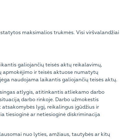
ustatytos maksimalios trukmės. Visi viršvalandžiai
antis galiojančių teisės aktų reikalavimų,
ių apmokėjimo ir teisės aktuose numatytų
ga naudojama laikantis galiojančių teisės aktų.
singas atlygis, atitinkantis atliekamo darbo
r situaciją darbo rinkoje. Darbo užmokestis
 atsakomybės lygį, reikalingus įgūdžius ir
ia tiesioginė ar netiesioginė diskriminacija
ausomai nuo lyties, amžiaus, tautybės ar kitų