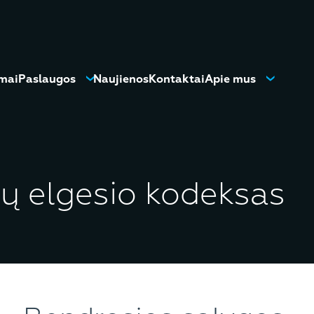
mai
Paslaugos
Naujienos
Kontaktai
Apie mus
ių elgesio kodeksas