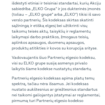
išdėstyti etiniai ir teisiniai standartai, kurių Akciju
sabiedrība „ELKO Grupa“ ir jos dukterinės įmonės
(toliau – „ELKO grupė“ arba „ELKO“) tikisi iš savo
verslo partnerių. Šis kodeksas skirtas skatinti
sąžiningą ir etišką elgesį bei užtikrinti visų
taikomų teisės aktų, taisyklių ir reglamentų
laikymąsi darbo praktikos, žmogaus teisių,
aplinkos apsaugos, duomenų apsaugos,
produktų atitikties ir kovos su korupcija srityse.
Vadovaujantis šiuo Partnerių elgesio kodeksu,
visi su ELKO grupe susiję asmenys privalo
laikytis šiame kodekse nustatytų standartų.
Partnerių elgesio kodeksas apima platų temų
spektrą, tačiau nėra išsamus. Jei kodeksas
nustato aukštesnius ar griežtesnius standartus
nei taikomi galiojantys įstatymai ar reglamentai,
pirmumą turi Partnerių elgesio kodekso