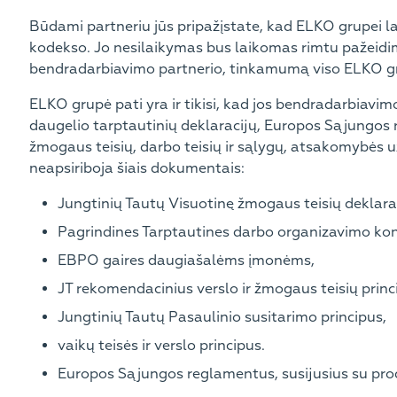
Būdami partneriu jūs pripažįstate, kad ELKO grupei la
kodekso. Jo nesilaikymas bus laikomas rimtu pažeidimu
bendradarbiavimo partnerio, tinkamumą viso ELKO g
ELKO grupė pati yra ir tikisi, kad jos bendradarbiavimo
daugelio tarptautinių deklaracijų, Europos Sąjungos re
žmogaus teisių, darbo teisių ir sąlygų, atsakomybės už
neapsiriboja šiais dokumentais:
Jungtinių Tautų Visuotinę žmogaus teisių deklara
Pagrindines Tarptautines darbo organizavimo kon
EBPO gaires daugiašalėms įmonėms,
JT rekomendacinius verslo ir žmogaus teisių princ
Jungtinių Tautų Pasaulinio susitarimo principus,
vaikų teisės ir verslo principus.
Europos Sąjungos reglamentus, susijusius su prod