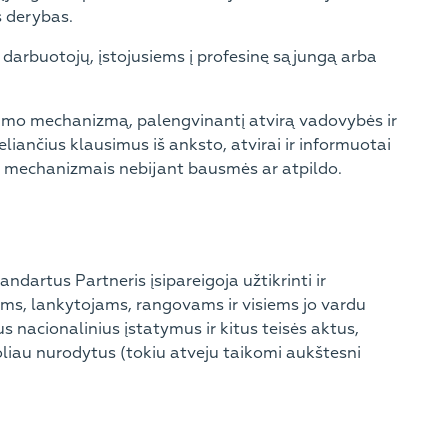
es derybas.
i darbuotojų, įstojusiems į profesinę sąjungą arba
jimo mechanizmą, palengvinantį atvirą vadovybės ir
iančius klausimus iš anksto, atvirai ir informuotai
o mechanizmais nebijant bausmės ar atpildo.
ndartus Partneris įsipareigoja užtikrinti ir
ams, lankytojams, rangovams ir visiems jo vardu
 nacionalinius įstatymus ir kitus teisės aktus,
toliau nurodytus (tokiu atveju taikomi aukštesni