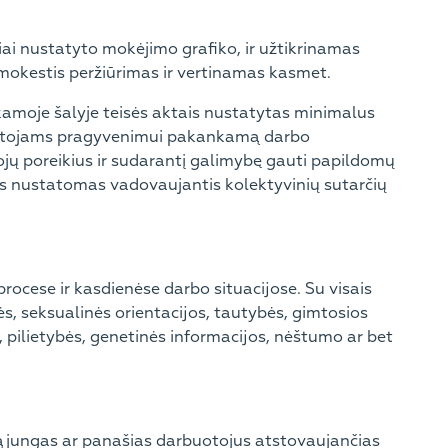
iai nustatyto mokėjimo grafiko, ir užtikrinamas
okestis peržiūrimas ir vertinamas kasmet.
amoje šalyje teisės aktais nustatytas minimalus
buotojams pragyvenimui pakankamą darbo
ojų poreikius ir sudarantį galimybę gauti papildomų
 nustatomas vadovaujantis kolektyvinių sutarčių
rocese ir kasdienėse darbo situacijose. Su visais
bės, seksualinės orientacijos, tautybės, gimtosios
s, pilietybės, genetinės informacijos, nėštumo ar bet
s sąjungas ar panašias darbuotojus atstovaujančias