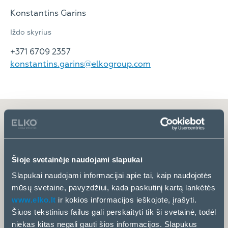
Konstantins Garins
Iždo skyrius
+371 6709 2357
konstantins.garins@elkogroup.com
Šioje svetainėje naudojami slapukai
Slapukai naudojami informacijai apie tai, kaip naudojotės
mūsų svetaine, pavyzdžiui, kada paskutinį kartą lankėtės
www.elko.lt
ir kokios informacijos ieškojote, įrašyti.
Šiuos tekstinius failus gali perskaityti tik ši svetainė, todėl
niekas kitas negali gauti šios informacijos. Slapukus