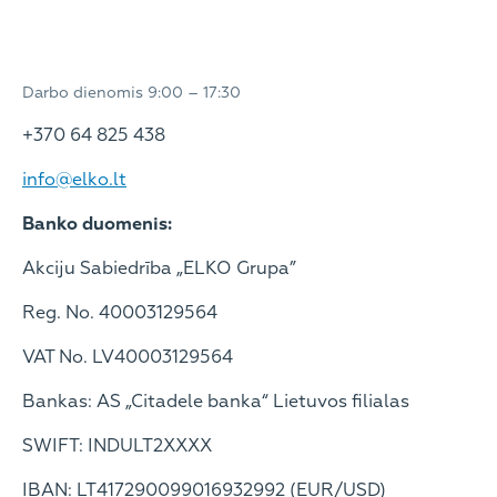
Darbo dienomis 9:00 – 17:30
+370 64 825 438
info@elko.lt
Banko duomenis:
Akciju Sabiedrība „ELKO Grupa”
Reg. No. 40003129564
VAT No. LV40003129564
Bankas: AS „Citadele banka“ Lietuvos filialas
SWIFT: INDULT2XXXX
IBAN: LT417290099016932992 (EUR/USD)