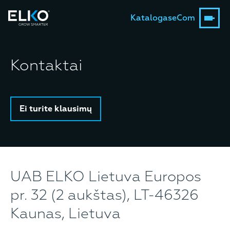
Katalogas
eCom
Kontaktai
Ei turite klausimų
UAB ELKO Lietuva Europos
pr. 32 (2 aukštas), LT-46326
Kaunas, Lietuva