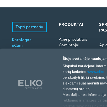
PRODUKTAI
SPR
Tapti partneriu
PA
Apie produktus
Katalogas
Gamintojai
Api
eCom
Microsoft ESD
Elek
Šioje svetainėje naudojam
Slapukai naudojami informa
kartą lankėtės
www.elko.l
perskaityti tik ši svetainė
siekdami suasmeninti matom
duomenų srautą.
Mes dalijamės informacija 
reklamos ir analizės partne
Europos pr. 32 (II a.), Kaunas, LT-46326, Lietuva
tvarkyti savo pasirinkimą 