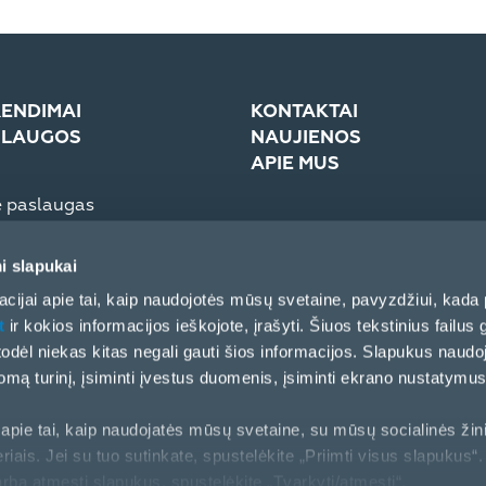
ENDIMAI
KONTAKTAI
SLAUGOS
NAUJIENOS
APIE MUS
e paslaugas
troninė sistema (eCom)
Įmonė
Žiniasklaidai
i slapukai
Partnerių elgesio kodeksas
cijai apie tai, kaip naudojotės mūsų svetaine, pavyzdžiui, kada 
t
ir kokios informacijos ieškojote, įrašyti. Šiuos tekstinius failus g
, todėl niekas kitas negali gauti šios informacijos. Slapukus naud
ą turinį, įsiminti įvestus duomenis, įsiminti ekrano nustatymus 
apie tai, kaip naudojatės mūsų svetaine, su mūsų socialinės žin
riais. Jei su tuo sutinkate, spustelėkite „Priimti visus slapukus“. 
arba atmesti slapukus, spustelėkite „Tvarkyti/atmesti“.