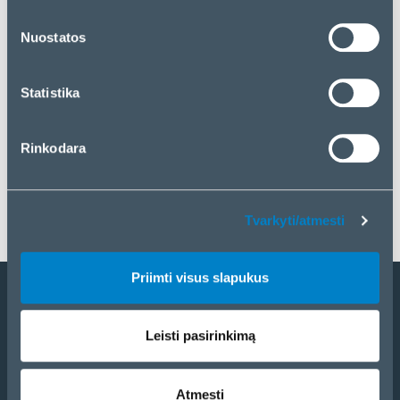
„Priimti visus slapukus“. Jei norite tvarkyti savo
pasirinkimą arba atmesti slapukus, spustelėkite
Nuostatos
„Tvarkyti/atmesti“.
Statistika
Rinkodara
Tvarkyti/atmesti
Priimti visus slapukus
Tapti partneriu
Leisti pasirinkimą
Katalogas
eCom
Atmesti