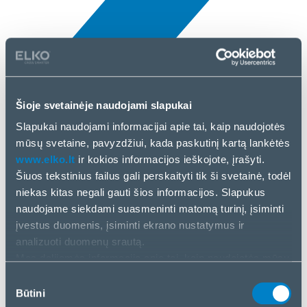
Šioje svetainėje naudojami slapukai
Naujienos
Slapukai naudojami informacijai apie tai, kaip naudojotės
4 rugp, 2025
mūsų svetaine, pavyzdžiui, kada paskutinį kartą lankėtės
www.elko.lt
ir kokios informacijos ieškojote, įrašyti.
Arctic
Šiuos tekstinius failus gali perskaityti tik ši svetainė, todėl
niekas kitas negali gauti šios informacijos. Slapukus
naudojame siekdami suasmeninti matomą turinį, įsiminti
įvestus duomenis, įsiminti ekrano nustatymus ir
analizuoti duomenų srautą.
Mes dalijamės informacija apie tai, kaip naudojatės mūsų
svetaine, su mūsų socialinės žiniasklaidos, reklamos ir
Sutikimo
analizės partneriais. Jei su tuo sutinkate, spustelėkite
Būtini
pasirinkimas