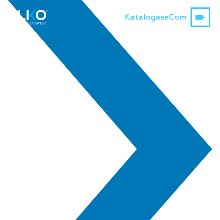
Katalogas
eCom