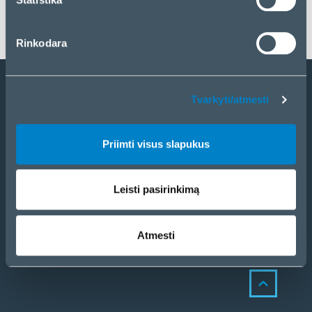
Rinkodara
Tvarkyti/atmesti
Tapti partneriu
Katalogas
Priimti visus slapukus
eCom
PRODUKTAI
SPRENDIMAI
Leisti pasirinkimą
PASLAUGOS
KONTAKTAI
Atmesti
NAUJIENOS
APIE MUS