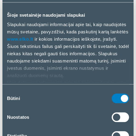
Šioje svetainėje naudojami slapukai
Slapukai naudojami informacijai apie tai, kaip naudojotės
mūsų svetaine, pavyzdžiui, kada paskutinį kartą lankėtės
www.elko.lt
ir kokios informacijos ieškojote, įrašyti.
Šiuos tekstinius failus gali perskaityti tik ši svetainė, todėl
Naujienos
niekas kitas negali gauti šios informacijos. Slapukus
19 Geg, 2025
naudojame siekdami suasmeninti matomą turinį, įsiminti
įvestus duomenis, įsiminti ekrano nustatymus ir
analizuoti duomenų srautą.
Axagon
Mes dalijamės informacija apie tai, kaip naudojatės mūsų
svetaine, su mūsų socialinės žiniasklaidos, reklamos ir
Sutikimo
analizės partneriais. Jei su tuo sutinkate, spustelėkite
Būtini
pasirinkimas
„Priimti visus slapukus“. Jei norite tvarkyti savo
pasirinkimą arba atmesti slapukus, spustelėkite
Nuostatos
„Tvarkyti/atmesti“.
Statistika