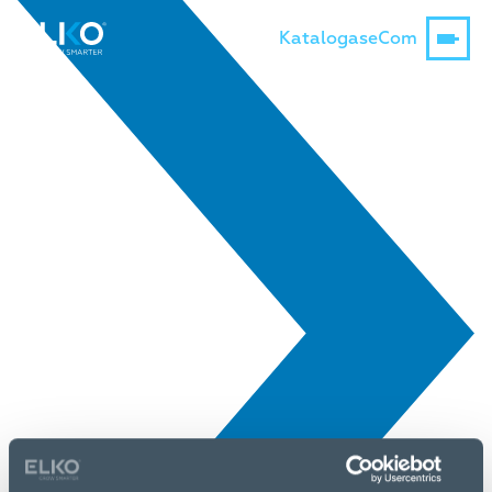
Katalogas
eCom