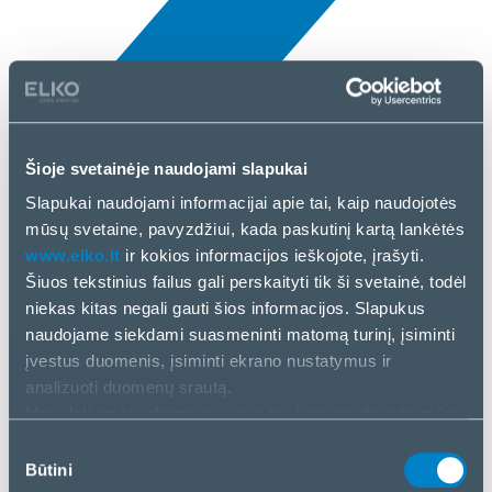
Šioje svetainėje naudojami slapukai
Naujienos
Slapukai naudojami informacijai apie tai, kaip naudojotės
10 Bal, 2025
mūsų svetaine, pavyzdžiui, kada paskutinį kartą lankėtės
www.elko.lt
ir kokios informacijos ieškojote, įrašyti.
EATON
Šiuos tekstinius failus gali perskaityti tik ši svetainė, todėl
niekas kitas negali gauti šios informacijos. Slapukus
naudojame siekdami suasmeninti matomą turinį, įsiminti
įvestus duomenis, įsiminti ekrano nustatymus ir
analizuoti duomenų srautą.
Mes dalijamės informacija apie tai, kaip naudojatės mūsų
svetaine, su mūsų socialinės žiniasklaidos, reklamos ir
Sutikimo
analizės partneriais. Jei su tuo sutinkate, spustelėkite
Būtini
pasirinkimas