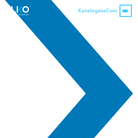
Katalogas
eCom