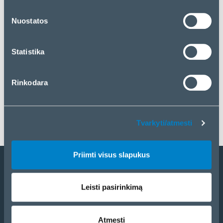
„Priimti visus slapukus“. Jei norite tvarkyti savo
pasirinkimą arba atmesti slapukus, spustelėkite
Nuostatos
„Tvarkyti/atmesti“.
Statistika
Rinkodara
Tvarkyti/atmesti
Priimti visus slapukus
Tapti partneriu
Leisti pasirinkimą
Katalogas
eCom
Atmesti