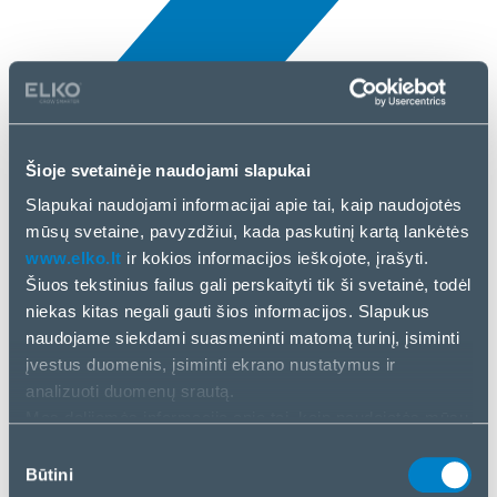
Šioje svetainėje naudojami slapukai
Naujienos
Slapukai naudojami informacijai apie tai, kaip naudojotės
7 Bal, 2025
mūsų svetaine, pavyzdžiui, kada paskutinį kartą lankėtės
www.elko.lt
ir kokios informacijos ieškojote, įrašyti.
Kingston
Šiuos tekstinius failus gali perskaityti tik ši svetainė, todėl
niekas kitas negali gauti šios informacijos. Slapukus
naudojame siekdami suasmeninti matomą turinį, įsiminti
įvestus duomenis, įsiminti ekrano nustatymus ir
analizuoti duomenų srautą.
Mes dalijamės informacija apie tai, kaip naudojatės mūsų
svetaine, su mūsų socialinės žiniasklaidos, reklamos ir
Sutikimo
analizės partneriais. Jei su tuo sutinkate, spustelėkite
Būtini
pasirinkimas