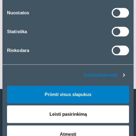
„Priimti visus slapukus“. Jei norite tvarkyti savo
pasirinkimą arba atmesti slapukus, spustelėkite
Nuostatos
„Tvarkyti/atmesti“.
Statistika
Rinkodara
Tvarkyti/atmesti
Priimti visus slapukus
Tapti partneriu
Leisti pasirinkimą
Katalogas
eCom
Atmesti