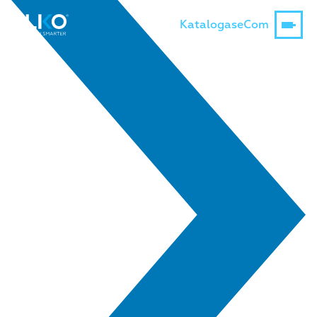
Katalogas
eCom