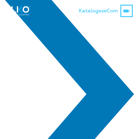
Katalogas
eCom