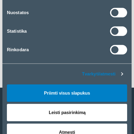
„Priimti visus slapukus“. Jei norite tvarkyti savo
pasirinkimą arba atmesti slapukus, spustelėkite
Nuostatos
„Tvarkyti/atmesti“.
Statistika
Rinkodara
Tvarkyti/atmesti
Priimti visus slapukus
Tapti partneriu
Leisti pasirinkimą
Katalogas
eCom
Atmesti