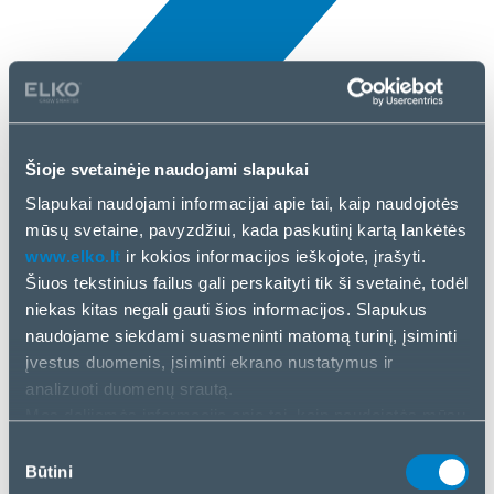
Šioje svetainėje naudojami slapukai
Naujienos
Slapukai naudojami informacijai apie tai, kaip naudojotės
7 Bal, 2025
mūsų svetaine, pavyzdžiui, kada paskutinį kartą lankėtės
www.elko.lt
ir kokios informacijos ieškojote, įrašyti.
Lindy
Šiuos tekstinius failus gali perskaityti tik ši svetainė, todėl
niekas kitas negali gauti šios informacijos. Slapukus
naudojame siekdami suasmeninti matomą turinį, įsiminti
įvestus duomenis, įsiminti ekrano nustatymus ir
analizuoti duomenų srautą.
Mes dalijamės informacija apie tai, kaip naudojatės mūsų
svetaine, su mūsų socialinės žiniasklaidos, reklamos ir
Sutikimo
analizės partneriais. Jei su tuo sutinkate, spustelėkite
Būtini
pasirinkimas