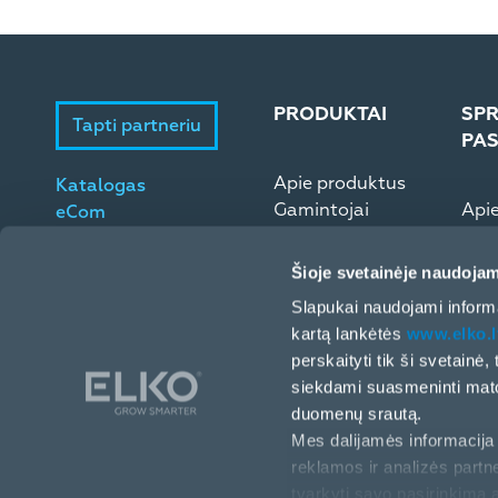
PRODUKTAI
SPR
Tapti partneriu
PA
Apie produktus
Katalogas
Gamintojai
Api
eCom
Microsoft ESD
Elek
Šioje svetainėje naudojam
Slapukai naudojami informa
kartą lankėtės
www.elko.l
perskaityti tik ši svetainė
siekdami suasmeninti matom
duomenų srautą.
Mes dalijamės informacija 
reklamos ir analizės partne
Europos pr. 32 (II a.), Kaunas, LT-46326, Lietuva
tvarkyti savo pasirinkimą 