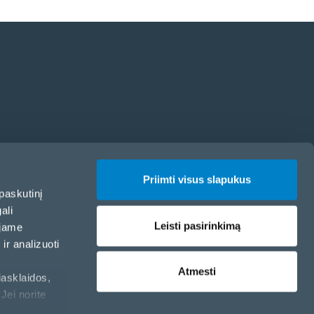
Priimti visus slapukus
paskutinį
ali
Leisti pasirinkimą
ojame
ir analizuoti
Atmesti
iasklaidos,
Jei norite
Slapukų politika