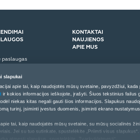
ENDIMAI
KONTAKTAI
SLAUGOS
NAUJIENOS
APIE MUS
e paslaugas
troninė sistema (eCom)
Įmonė
Žiniasklaidai
i slapukai
Partnerių elgesio kodeksas
cijai apie tai, kaip naudojotės mūsų svetaine, pavyzdžiui, kada 
t
ir kokios informacijos ieškojote, įrašyti. Šiuos tekstinius failus g
, todėl niekas kitas negali gauti šios informacijos. Slapukus naud
ą turinį, įsiminti įvestus duomenis, įsiminti ekrano nustatymus 
apie tai, kaip naudojatės mūsų svetaine, su mūsų socialinės žin
riais. Jei su tuo sutinkate, spustelėkite „Priimti visus slapukus“. 
arba atmesti slapukus, spustelėkite „Tvarkyti/atmesti“.