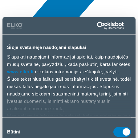
Šioje svetainėje naudojami slapukai
Naujienos
Slapukai naudojami informacijai apie tai, kaip naudojotės
5 Bal, 2025
mūsų svetaine, pavyzdžiui, kada paskutinį kartą lankėtės
www.elko.lt
ir kokios informacijos ieškojote, įrašyti.
PocketBook
Šiuos tekstinius failus gali perskaityti tik ši svetainė, todėl
niekas kitas negali gauti šios informacijos. Slapukus
naudojame siekdami suasmeninti matomą turinį, įsiminti
įvestus duomenis, įsiminti ekrano nustatymus ir
analizuoti duomenų srautą.
Mes dalijamės informacija apie tai, kaip naudojatės mūsų
svetaine, su mūsų socialinės žiniasklaidos, reklamos ir
Sutikimo
analizės partneriais. Jei su tuo sutinkate, spustelėkite
Būtini
pasirinkimas