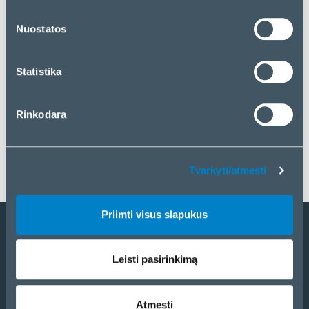
„Priimti visus slapukus“. Jei norite tvarkyti savo
pasirinkimą arba atmesti slapukus, spustelėkite
Nuostatos
„Tvarkyti/atmesti“.
Statistika
Rinkodara
Tvarkyti/atmesti
Priimti visus slapukus
Tapti partneriu
Leisti pasirinkimą
Katalogas
eCom
Atmesti