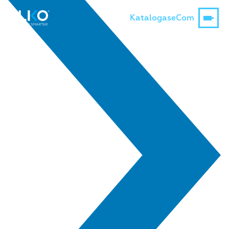
Katalogas
eCom