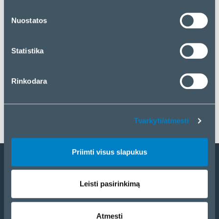
„Priimti visus slapukus“. Jei norite tvarkyti savo
pasirinkimą arba atmesti slapukus, spustelėkite
Nuostatos
„Tvarkyti/atmesti“.
Statistika
Rinkodara
Tvarkyti/atmesti
Priimti visus slapukus
Tapti partneriu
Leisti pasirinkimą
Katalogas
eCom
Atmesti