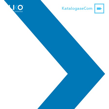
Katalogas
eCom