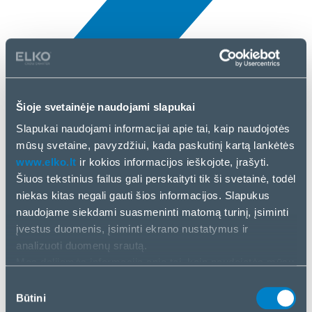
Šioje svetainėje naudojami slapukai
Naujienos
Slapukai naudojami informacijai apie tai, kaip naudojotės
3 Bal, 2025
mūsų svetaine, pavyzdžiui, kada paskutinį kartą lankėtės
www.elko.lt
ir kokios informacijos ieškojote, įrašyti.
Qnap
Šiuos tekstinius failus gali perskaityti tik ši svetainė, todėl
niekas kitas negali gauti šios informacijos. Slapukus
naudojame siekdami suasmeninti matomą turinį, įsiminti
įvestus duomenis, įsiminti ekrano nustatymus ir
analizuoti duomenų srautą.
Mes dalijamės informacija apie tai, kaip naudojatės mūsų
svetaine, su mūsų socialinės žiniasklaidos, reklamos ir
Sutikimo
analizės partneriais. Jei su tuo sutinkate, spustelėkite
Būtini
pasirinkimas