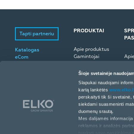
PRODUKTAI
SPR
Tapti partneriu
PA
Apie produktus
Katalogas
Gamintojai
Api
eCom
Microsoft ESD
Elek
Šioje svetainėje naudojam
Slapukai naudojami informa
kartą lankėtės
www.elko.l
perskaityti tik ši svetainė
siekdami suasmeninti matom
duomenų srautą.
Mes dalijamės informacija 
reklamos ir analizės partne
Europos pr. 32 (II a.), Kaunas, LT-46326, Lietuva
tvarkyti savo pasirinkimą 