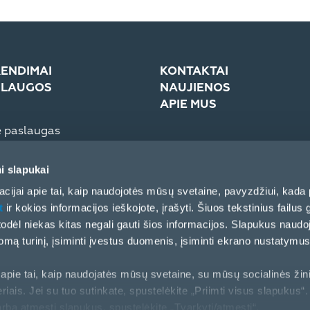
ENDIMAI
KONTAKTAI
SLAUGOS
NAUJIENOS
APIE MUS
e paslaugas
troninė sistema (eCom)
Įmonė
Žiniasklaidai
i slapukai
Partnerių elgesio kodeksas
cijai apie tai, kaip naudojotės mūsų svetaine, pavyzdžiui, kada 
t
ir kokios informacijos ieškojote, įrašyti. Šiuos tekstinius failus g
, todėl niekas kitas negali gauti šios informacijos. Slapukus naud
ą turinį, įsiminti įvestus duomenis, įsiminti ekrano nustatymus 
apie tai, kaip naudojatės mūsų svetaine, su mūsų socialinės žin
riais. Jei su tuo sutinkate, spustelėkite „Priimti visus slapukus“. 
arba atmesti slapukus, spustelėkite „Tvarkyti/atmesti“.