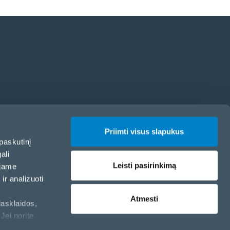
Priimti visus slapukus
paskutinį
ali
Leisti pasirinkimą
ojame
ir analizuoti
Atmesti
iasklaidos,
Jei norite
Slapukų politika