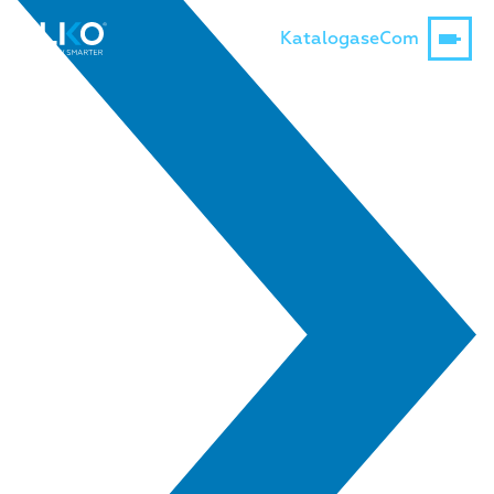
Katalogas
eCom