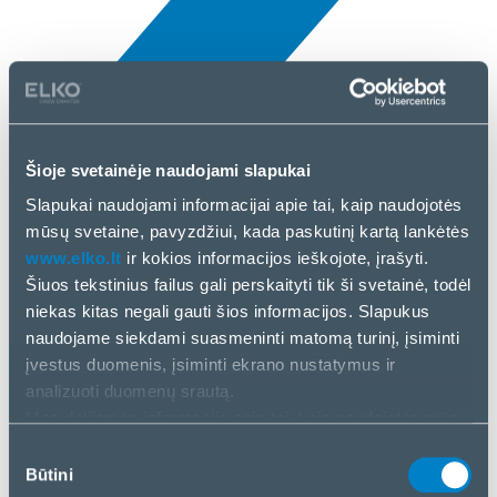
Šioje svetainėje naudojami slapukai
Naujienos
Slapukai naudojami informacijai apie tai, kaip naudojotės
5 Bal, 2025
mūsų svetaine, pavyzdžiui, kada paskutinį kartą lankėtės
www.elko.lt
ir kokios informacijos ieškojote, įrašyti.
Sapphire
Šiuos tekstinius failus gali perskaityti tik ši svetainė, todėl
niekas kitas negali gauti šios informacijos. Slapukus
naudojame siekdami suasmeninti matomą turinį, įsiminti
įvestus duomenis, įsiminti ekrano nustatymus ir
analizuoti duomenų srautą.
Mes dalijamės informacija apie tai, kaip naudojatės mūsų
svetaine, su mūsų socialinės žiniasklaidos, reklamos ir
Sutikimo
analizės partneriais. Jei su tuo sutinkate, spustelėkite
Būtini
pasirinkimas