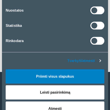
„Priimti visus slapukus“. Jei norite tvarkyti savo
pasirinkimą arba atmesti slapukus, spustelėkite
Nuostatos
„Tvarkyti/atmesti“.
Statistika
Rinkodara
Tvarkyti/atmesti
Priimti visus slapukus
Tapti partneriu
Leisti pasirinkimą
Katalogas
eCom
Atmesti