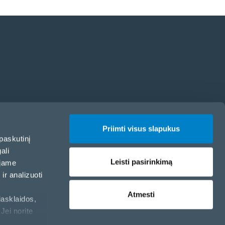
Priimti visus slapukus
paskutinį
ali
Leisti pasirinkimą
ojame
ir analizuoti
Atmesti
iasklaidos,
Jei norite
Slapukų politika