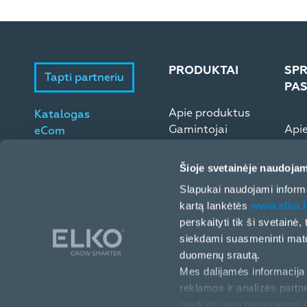
PRODUKTAI
SPR
Tapti partneriu
PA
Apie produktus
Katalogas
Gamintojai
Api
eCom
Microsoft ESD
Elek
Šioje svetainėje naudojam
Slapukai naudojami informa
kartą lankėtės
www.elko.l
perskaityti tik ši svetainė
siekdami suasmeninti matom
duomenų srautą.
Mes dalijamės informacija 
reklamos ir analizės partne
Europos pr. 32 (II a.), Kaunas, LT-46326, Lietuva
tvarkyti savo pasirinkimą 