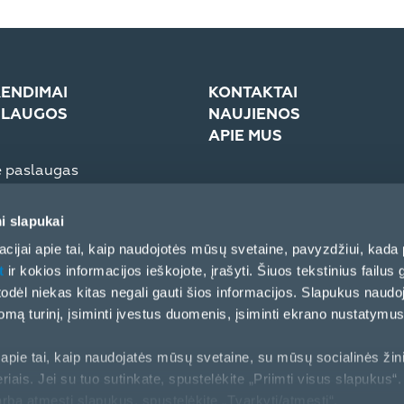
ENDIMAI
KONTAKTAI
SLAUGOS
NAUJIENOS
APIE MUS
e paslaugas
troninė sistema (eCom)
Įmonė
Žiniasklaidai
i slapukai
Partnerių elgesio kodeksas
cijai apie tai, kaip naudojotės mūsų svetaine, pavyzdžiui, kada 
t
ir kokios informacijos ieškojote, įrašyti. Šiuos tekstinius failus g
, todėl niekas kitas negali gauti šios informacijos. Slapukus naud
ą turinį, įsiminti įvestus duomenis, įsiminti ekrano nustatymus 
apie tai, kaip naudojatės mūsų svetaine, su mūsų socialinės žin
riais. Jei su tuo sutinkate, spustelėkite „Priimti visus slapukus“. 
arba atmesti slapukus, spustelėkite „Tvarkyti/atmesti“.