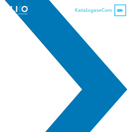
Katalogas
eCom