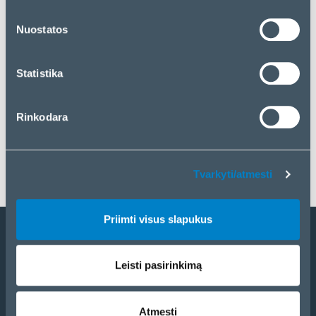
„Priimti visus slapukus“. Jei norite tvarkyti savo
pasirinkimą arba atmesti slapukus, spustelėkite
Nuostatos
„Tvarkyti/atmesti“.
Statistika
Rinkodara
Tvarkyti/atmesti
Priimti visus slapukus
Tapti partneriu
Leisti pasirinkimą
Katalogas
eCom
Atmesti