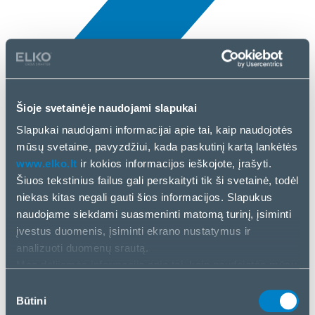
Šioje svetainėje naudojami slapukai
Naujienos
Slapukai naudojami informacijai apie tai, kaip naudojotės
3 Bal, 2025
mūsų svetaine, pavyzdžiui, kada paskutinį kartą lankėtės
www.elko.lt
ir kokios informacijos ieškojote, įrašyti.
Trust
Šiuos tekstinius failus gali perskaityti tik ši svetainė, todėl
niekas kitas negali gauti šios informacijos. Slapukus
naudojame siekdami suasmeninti matomą turinį, įsiminti
įvestus duomenis, įsiminti ekrano nustatymus ir
analizuoti duomenų srautą.
Mes dalijamės informacija apie tai, kaip naudojatės mūsų
svetaine, su mūsų socialinės žiniasklaidos, reklamos ir
Sutikimo
analizės partneriais. Jei su tuo sutinkate, spustelėkite
Būtini
pasirinkimas