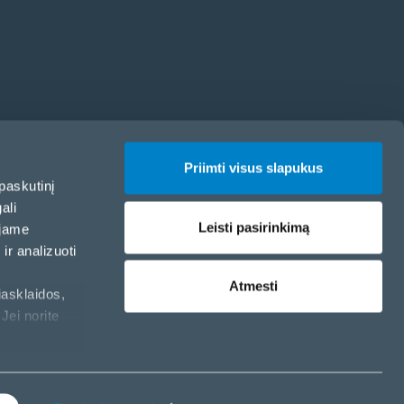
Priimti visus slapukus
paskutinį
ali
Leisti pasirinkimą
ojame
ir analizuoti
Atmesti
iasklaidos,
Jei norite
Slapukų politika
Privatumo politika
Slapukų nustatymai