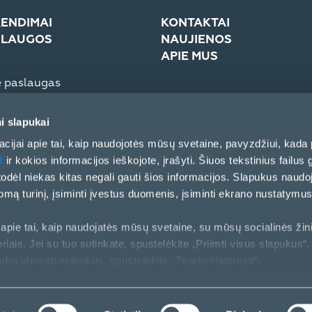
ENDIMAI
KONTAKTAI
SLAUGOS
NAUJIENOS
APIE MUS
e paslaugas
troninė sistema (eCom)
Įmonė
Žiniasklaidai
i slapukai
Partnerių elgesio kodeksas
cijai apie tai, kaip naudojotės mūsų svetaine, pavyzdžiui, kada 
t
ir kokios informacijos ieškojote, įrašyti. Šiuos tekstinius failus g
, todėl niekas kitas negali gauti šios informacijos. Slapukus naud
ą turinį, įsiminti įvestus duomenis, įsiminti ekrano nustatymus 
apie tai, kaip naudojatės mūsų svetaine, su mūsų socialinės žin
riais. Jei su tuo sutinkate, spustelėkite „Priimti visus slapukus“. 
arba atmesti slapukus, spustelėkite „Tvarkyti/atmesti“.