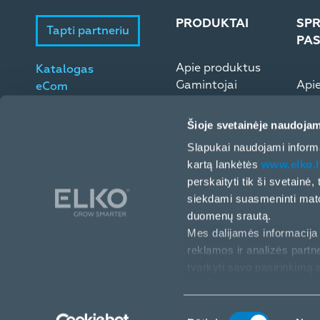
PRODUKTAI
SPR
Tapti partneriu
PA
Apie produktus
Katalogas
Gamintojai
Api
eCom
Microsoft ESD
Elek
Šioje svetainėje naudojam
Slapukai naudojami informa
kartą lankėtės
www.elko.l
perskaityti tik ši svetainė
siekdami suasmeninti matom
duomenų srautą.
Mes dalijamės informacija 
reklamos ir analizės partne
Europos pr. 32 (II a.), Kaunas, LT-46326, Lietuva
tvarkyti savo pasirinkimą 
+370 64 825 438
info@elko.lt
Sutikimo