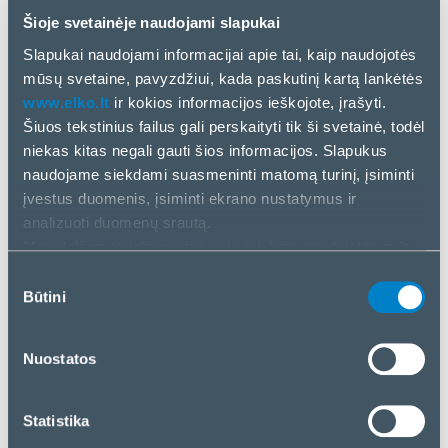
Be technologinių funkcijų, „Catlink“ įrenginiai taip
Šioje svetainėje naudojami slapukai
pat suteikia galimybę stebėti sveikatą ir anksti
Slapukai naudojami informacijai apie tai, kaip naudojotės
nustatyti galimas rizikas – tai ypač vertinga kačių
mūsų svetaine, pavyzdžiui, kada paskutinį kartą lankėtės
augintojams, norintiems stebėti savo augintinio
www.elko.lt
ir kokios informacijos ieškojote, įrašyti.
įpročius ir gerovę remiantis duomenimis.
Šiuos tekstinius failus gali perskaityti tik ši svetainė, todėl
niekas kitas negali gauti šios informacijos. Slapukus
Sužinokite daugiau ir užsisakykite produktus mūsų
naudojame siekdami suasmeninti matomą turinį, įsiminti
B2B platformoje:
įvestus duomenis, įsiminti ekrano nustatymus ir
ecom.elkogroup.com
analizuoti duomenų srautą.
Mes dalijamės informacija apie tai, kaip naudojatės mūsų
svetaine, su mūsų socialinės žiniasklaidos, reklamos ir
Sutikimo
Apie „Catlink“
analizės partneriais. Jei su tuo sutinkate, spustelėkite
Būtini
pasirinkimas
„Priimti visus slapukus“. Jei norite tvarkyti savo
„Catlink“ yra tarptautiniu mastu pripažintas
pasirinkimą arba atmesti slapukus, spustelėkite
išmaniųjų augintinių priežiūros prekės ženklas,
Nuostatos
„Tvarkyti/atmesti“.
besispecializuojantis kačių sveikatos stebėsenos
sprendimuose. Įmonė kuria išmaniuosius įrenginius,
paremtus dirbtiniu intelektu ir jutiklių
Statistika
technologijomis, užtikrinančius realaus laiko