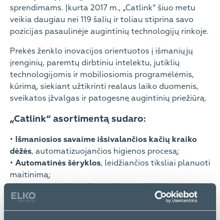
sprendimams. Įkurta 2017 m., „Catlink“ šiuo metu
veikia daugiau nei 119 šalių ir toliau stiprina savo
pozicijas pasaulinėje augintinių technologijų rinkoje.
Prekės ženklo inovacijos orientuotos į išmaniųjų
įrenginių, paremtų dirbtiniu intelektu, jutiklių
technologijomis ir mobiliosiomis programėlėmis,
kūrimą, siekiant užtikrinti realaus laiko duomenis,
sveikatos įžvalgas ir patogesnę augintinių priežiūrą.
„Catlink“ asortimentą sudaro:
•
Išmaniosios savaime išsivalančios kačių kraiko
dėžės
, automatizuojančios higienos procesą;
•
Automatinės šėryklos
, leidžiančios tiksliai planuoti
maitinimą;
•
Išmanieji vandens fontanėliai su UV filtracija
,
užtikrinantys švarų ir gaivų geriamąjį vandenį;
•
Įvairūs priedai
ir papildomi produktai.