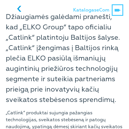
Katalogas
eCom
Džiaugiamės galėdami pranešti,
kad „ELKO Group“ tapo oficialiu
„Catlink“ platintoju Baltijos šalyse.
„Catlink“ įžengimas į Baltijos rinką
plečia ELKO pasiūlą išmaniųjų
augintinių priežiūros technologijų
segmente ir suteikia partneriams
prieigą prie inovatyvių kačių
sveikatos stebėsenos sprendimų.
„Catlink“ produktai sujungia pažangias
technologijas, sveikatos stebėseną ir patogų
naudojimą, ypatingą dėmesį skiriant kačių sveikatos