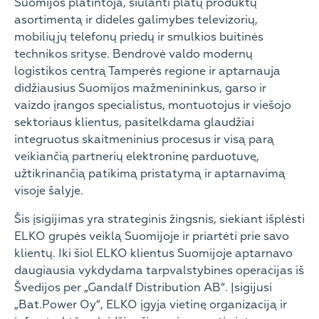
Suomijos platintoja, siūlanti platų produktų
asortimentą ir dideles galimybes televizorių,
mobiliųjų telefonų priedų ir smulkios buitinės
technikos srityse. Bendrovė valdo modernų
logistikos centrą Tamperės regione ir aptarnauja
didžiausius Suomijos mažmenininkus, garso ir
vaizdo įrangos specialistus, montuotojus ir viešojo
sektoriaus klientus, pasitelkdama glaudžiai
integruotus skaitmeninius procesus ir visą parą
veikiančią partnerių elektroninę parduotuvę,
užtikrinančią patikimą pristatymą ir aptarnavimą
visoje šalyje.
Šis įsigijimas yra strateginis žingsnis, siekiant išplėsti
ELKO grupės veiklą Suomijoje ir priartėti prie savo
klientų. Iki šiol ELKO klientus Suomijoje aptarnavo
daugiausia vykdydama tarpvalstybines operacijas iš
Švedijos per „Gandalf Distribution AB“. Įsigijusi
„Bat.Power Oy“, ELKO įgyja vietinę organizaciją ir