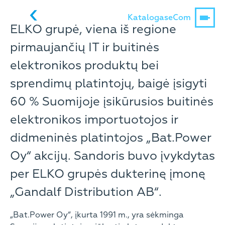
Katalogas
eCom
ELKO grupė, viena iš regione
pirmaujančių IT ir buitinės
elektronikos produktų bei
sprendimų platintojų, baigė įsigyti
60 % Suomijoje įsikūrusios buitinės
elektronikos importuotojos ir
didmeninės platintojos „Bat.Power
Oy“ akcijų. Sandoris buvo įvykdytas
per ELKO grupės dukterinę įmonę
„Gandalf Distribution AB“.
„Bat.Power Oy“, įkurta 1991 m., yra sėkminga