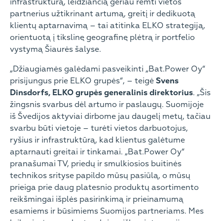
infrastruktūrą, leidžiančią geriau remti vietos
partnerius užtikrinant artumą, greitį ir dedikuotą
klientų aptarnavimą – tai atitinka ELKO strategiją,
orientuotą į tikslinę geografinę plėtrą ir portfelio
vystymą Šiaurės šalyse.
„Džiaugiamės galėdami pasveikinti „Bat.Power Oy“
prisijungus prie ELKO grupės“, – teigė
Svens
Dinsdorfs, ELKO grupės generalinis direktorius
. „Šis
žingsnis svarbus dėl artumo ir paslaugų. Suomijoje
iš Švedijos aktyviai dirbome jau daugelį metų, tačiau
svarbu būti vietoje – turėti vietos darbuotojus,
ryšius ir infrastruktūrą, kad klientus galėtume
aptarnauti greitai ir tinkamai. „Bat.Power Oy“
pranašumai TV, priedų ir smulkiosios buitinės
technikos srityse papildo mūsų pasiūlą, o mūsų
prieiga prie daug platesnio produktų asortimento
reikšmingai išplės pasirinkimą ir prieinamumą
esamiems ir būsimiems Suomijos partneriams. Mes