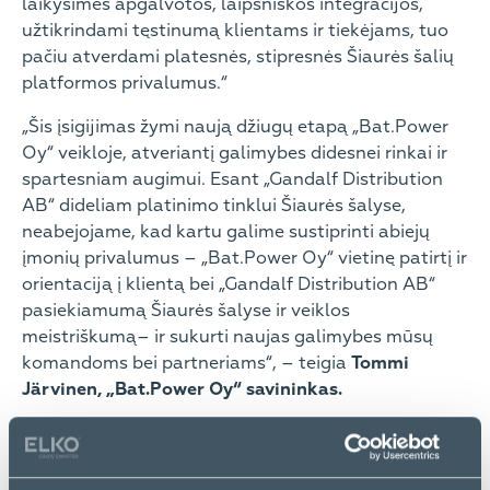
laikysimės apgalvotos, laipsniškos integracijos,
užtikrindami tęstinumą klientams ir tiekėjams, tuo
pačiu atverdami platesnės, stipresnės Šiaurės šalių
platformos privalumus.“
„Šis įsigijimas žymi naują džiugų etapą „Bat.Power
Oy“ veikloje, atveriantį galimybes didesnei rinkai ir
spartesniam augimui. Esant „Gandalf Distribution
AB“ dideliam platinimo tinklui Šiaurės šalyse,
neabejojame, kad kartu galime sustiprinti abiejų
įmonių privalumus – „Bat.Power Oy“ vietinę patirtį ir
orientaciją į klientą bei „Gandalf Distribution AB“
pasiekiamumą Šiaurės šalyse ir veiklos
meistriškumą– ir sukurti naujas galimybes mūsų
komandoms bei partneriams“, – teigia
Tommi
Järvinen, „Bat.Power Oy“ savininkas.
Platesnio portfelio ir platinimo kanalų kūrimas
Šiaurės šalyse