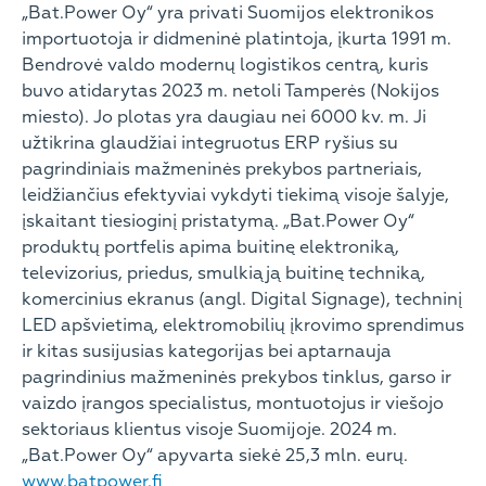
„Bat.Power Oy“ yra privati Suomijos elektronikos
importuotoja ir didmeninė platintoja, įkurta 1991 m.
Bendrovė valdo modernų logistikos centrą, kuris
buvo atidarytas 2023 m. netoli Tamperės (Nokijos
miesto). Jo plotas yra daugiau nei 6000 kv. m. Ji
užtikrina glaudžiai integruotus ERP ryšius su
pagrindiniais mažmeninės prekybos partneriais,
leidžiančius efektyviai vykdyti tiekimą visoje šalyje,
įskaitant tiesioginį pristatymą. „Bat.Power Oy“
produktų portfelis apima buitinę elektroniką,
televizorius, priedus, smulkiąją buitinę techniką,
komercinius ekranus (angl. Digital Signage), techninį
LED apšvietimą, elektromobilių įkrovimo sprendimus
ir kitas susijusias kategorijas bei aptarnauja
pagrindinius mažmeninės prekybos tinklus, garso ir
vaizdo įrangos specialistus, montuotojus ir viešojo
sektoriaus klientus visoje Suomijoje. 2024 m.
„Bat.Power Oy“ apyvarta siekė 25,3 mln. eurų.
www.batpower.fi