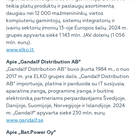
teikia platų produktų ir paslaugų asortimentą
daugiau nei 12 000 mažmenininkų, vietos
kompiuterių gamintojų, sistemų integratorių ir
įvairių sektorių įmonių 13-oje Europos šalių. 2024 m.
grupės apyvarta siekė 1 143 mln. JAV dolerių (1 056
mln. eurų).
www.elko.lt
Apie „Gandalf Distribution AB“
„Gandalf Distribution AB“ buvo įkurta 1984 m., o nuo
2017 m. yra ELKO grupės dalis. „Gandalf Distribution
AB“ importuoja, platina ir parduoda su IT susijusią
aparatinę įrangą, programinę įrangą ir buitinę
elektroniką partneriams perpardavėjams Švedijoje,
Danijoje, Suomijoje, Norvegijoje ir Islandijoje. 2024
m. „Gandalf“ apyvarta siekė 230 mln. eurų.
www.gandalf.se
Apie „Bat.Power Oy“