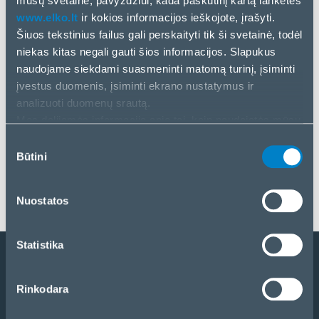
mūsų svetaine, pavyzdžiui, kada paskutinį kartą lankėtės
www.elko.lt
ir kokios informacijos ieškojote, įrašyti.
Šiuos tekstinius failus gali perskaityti tik ši svetainė, todėl
niekas kitas negali gauti šios informacijos. Slapukus
naudojame siekdami suasmeninti matomą turinį, įsiminti
įvestus duomenis, įsiminti ekrano nustatymus ir
analizuoti duomenų srautą.
Mes dalijamės informacija apie tai, kaip naudojatės mūsų
Naujienos
svetaine, su mūsų socialinės žiniasklaidos, reklamos ir
4 Bir, 2025
Sutikimo
analizės partneriais. Jei su tuo sutinkate, spustelėkite
Būtini
pasirinkimas
„Priimti visus slapukus“. Jei norite tvarkyti savo
Tomas Vertinskas
pasirinkimą arba atmesti slapukus, spustelėkite
Nuostatos
„Tvarkyti/atmesti“.
Statistika
Tapti partneriu
Rinkodara
Katalogas