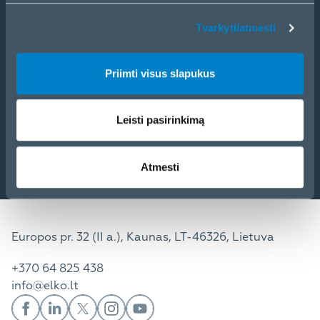
eCom
Tvarkyti/atmesti
PRODUKTAI
SPRENDIMAI
PASLAUGOS
Priimti visus slapukus
KONTAKTAI
NAUJIENOS
APIE MUS
Leisti pasirinkimą
Atmesti
Europos pr. 32 (II a.), Kaunas, LT-46326, Lietuva
+370 64 825 438
info@elko.lt