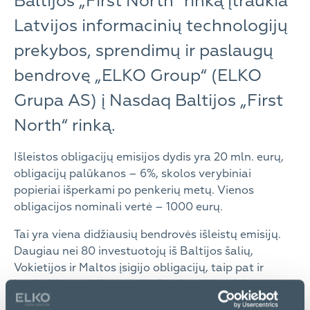
Baltijos „First North“ rinką įtraukia
Latvijos informacinių technologijų
prekybos, sprendimų ir paslaugų
bendrovę „ELKO Group“ (ELKO
Grupa AS) į Nasdaq Baltijos „First
North“ rinką.
Išleistos obligacijų emisijos dydis yra 20 mln. eurų,
obligacijų palūkanos – 6%, skolos verybiniai
popieriai išperkami po penkerių metų. Vienos
obligacijos nominali vertė – 1000 eurų.
Tai yra viena didžiausių bendrovės išleistų emisijų.
Daugiau nei 80 investuotojų iš Baltijos šalių,
Vokietijos ir Maltos įsigijo obligacijų, taip pat ir
bankai, investicijų, pensijų fondų valdytojai,
draudimo bendrovės ir privatūs investuotojai.