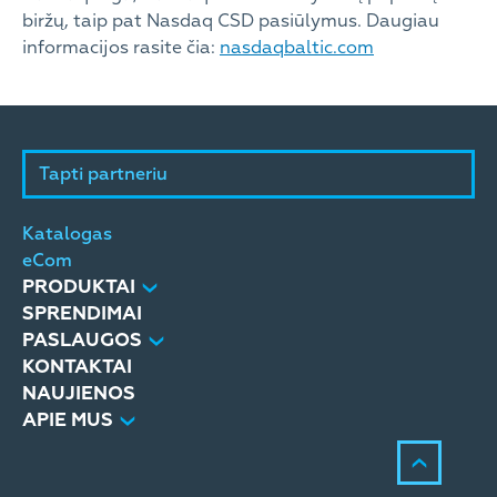
biržų, taip pat Nasdaq CSD pasiūlymus. Daugiau
informacijos rasite čia:
nasdaqbaltic.com
Tapti partneriu
Katalogas
eCom
PRODUKTAI
SPRENDIMAI
PASLAUGOS
KONTAKTAI
NAUJIENOS
APIE MUS