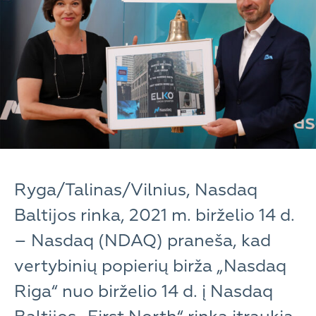
Ryga/Talinas/Vilnius, Nasdaq
Baltijos rinka, 2021 m. birželio 14 d.
– Nasdaq (NDAQ) praneša, kad
vertybinių popierių birža „Nasdaq
Riga“ nuo birželio 14 d. į Nasdaq