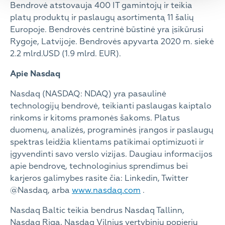
Bendrovė atstovauja 400 IT gamintojų ir teikia
platų produktų ir paslaugų asortimentą 11 šalių
Europoje. Bendrovės centrinė būstinė yra įsikūrusi
Rygoje, Latvijoje. Bendrovės apyvarta 2020 m. siekė
2.2 mlrd.USD (1.9 mlrd. EUR).
Apie Nasdaq
Nasdaq (NASDAQ: NDAQ) yra pasaulinė
technologijų bendrovė, teikianti paslaugas kaiptalo
rinkoms ir kitoms pramonės šakoms. Platus
duomenų, analizės, programinės įrangos ir paslaugų
spektras leidžia klientams patikimai optimizuoti ir
įgyvendinti savo verslo vizijas. Daugiau informacijos
apie bendrovę, technologinius sprendimus bei
karjeros galimybes rasite čia: Linkedin, Twitter
@Nasdaq, arba
www.nasdaq.com
.
Nasdaq Baltic teikia bendrus Nasdaq Tallinn,
Nasdaq Riga, Nasdaq Vilnius vertybinių popierių