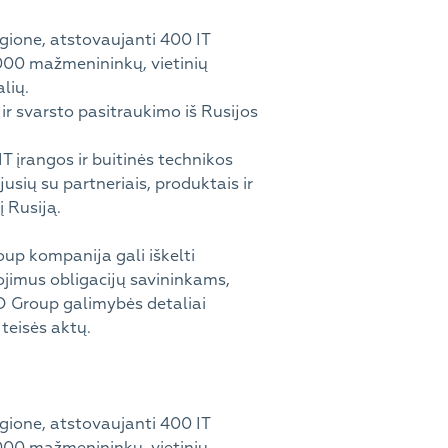
gione, atstovaujanti 400 IT
000 mažmenininkų, vietinių
lių.
 ir svarsto pasitraukimo iš Rusijos
 įrangos ir buitinės technikos
jusių su partneriais, produktais ir
į Rusiją.
up kompanija gali iškelti
gojimus obligacijų savininkams,
KO Group galimybės detaliai
 teisės aktų.
gione, atstovaujanti 400 IT
000 mažmenininkų, vietinių