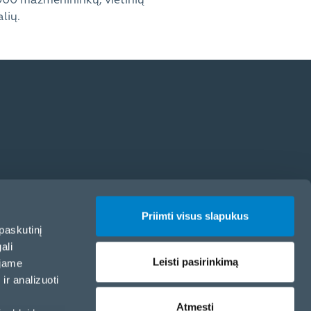
lių.
Priimti visus slapukus
paskutinį
ali
Leisti pasirinkimą
ojame
ir analizuoti
Atmesti