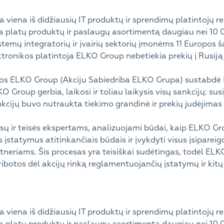
viena iš didžiausių IT produktų ir sprendimų platintojų re
a platų produktų ir paslaugų asortimentą daugiau nei 10 
temų integratorių ir įvairių sektorių įmonėms 11 Europos ša
ektronikos platintoja ELKO Group nebetiekia prekių į Rusiją
os ELKO Group (Akciju Sabiedriba ELKO Grupa) sustabdė IT
O Group gerbia, laikosi ir toliau laikysis visų sankcijų: susi
nkcijų buvo nutraukta tiekimo grandinė ir prekių judėjimas 
ų ir teisės ekspertams, analizuojami būdai, kaip ELKO Gro
s įstatymus atitinkančiais būdais ir įvykdyti visus įsiparei
rtneriams. Šis procesas yra teisiškai sudėtingas, todėl EL
ribotos dėl akcijų rinką reglamentuojančių įstatymų ir kitų
viena iš didžiausių IT produktų ir sprendimų platintojų re
a platų produktų ir paslaugų asortimentą daugiau nei 10 