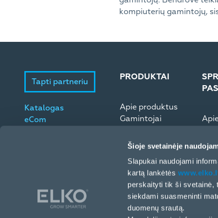
kompiuterių gamintojų, sis
PRODUKTAI
SPR
Tapti partneriu
PA
Apie produktus
Katalogas
Gamintojai
Api
eCom
Microsoft ESD
Elek
Šioje svetainėje naudojam
Slapukai naudojami informa
kartą lankėtės
www.elko.l
perskaityti tik ši svetainė
siekdami suasmeninti matom
duomenų srautą.