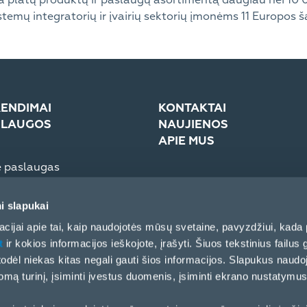
temų integratorių ir įvairių sektorių įmonėms 11 Europos ša
ENDIMAI
KONTAKTAI
SLAUGOS
NAUJIENOS
APIE MUS
e paslaugas
troninė sistema (eCom)
Įmonė
Žiniasklaidai
i slapukai
Partnerių elgesio kodeksas
cijai apie tai, kaip naudojotės mūsų svetaine, pavyzdžiui, kada 
t
ir kokios informacijos ieškojote, įrašyti. Šiuos tekstinius failus g
, todėl niekas kitas negali gauti šios informacijos. Slapukus naud
ą turinį, įsiminti įvestus duomenis, įsiminti ekrano nustatymus 