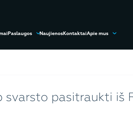
mai
Paslaugos
Naujienos
Kontaktai
Apie mus
svarsto pasitraukti iš 