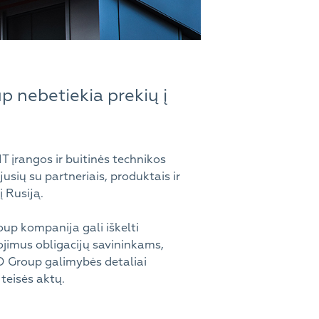
p nebetiekia prekių į
 įrangos ir buitinės technikos
jusių su partneriais, produktais ir
į Rusiją.
up kompanija gali iškelti
gojimus obligacijų savininkams,
KO Group galimybės detaliai
 teisės aktų.