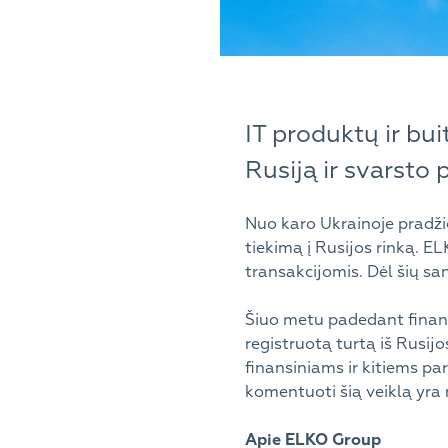
IT produktų ir bu
Rusiją ir svarsto 
Nuo karo Ukrainoje pradži
tiekimą į Rusijos rinką. ELK
transakcijomis. Dėl šių sa
Šiuo metu padedant finans
registruotą turtą iš Rusijo
finansiniams ir kitiems pa
komentuoti šią veiklą yra 
Apie ELKO Group