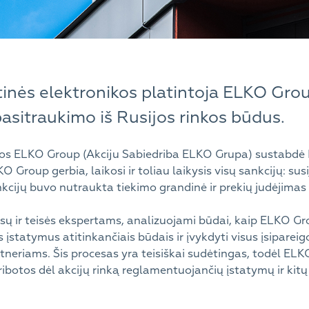
itinės elektronikos platintoja ELKO Grou
pasitraukimo iš Rusijos rinkos būdus.
os ELKO Group (Akciju Sabiedriba ELKO Grupa) sustabdė IT
O Group gerbia, laikosi ir toliau laikysis visų sankcijų: susi
nkcijų buvo nutraukta tiekimo grandinė ir prekių judėjimas 
ų ir teisės ekspertams, analizuojami būdai, kaip ELKO Gro
s įstatymus atitinkančiais būdais ir įvykdyti visus įsiparei
rtneriams. Šis procesas yra teisiškai sudėtingas, todėl EL
ribotos dėl akcijų rinką reglamentuojančių įstatymų ir kitų