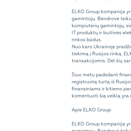
ELKO Group kompanija yra 
gamintojų. Bendrovė teiki
kompiuterių gamintojų, sis
IT produktų ir buitinės el
rinkos būdus.
Nuo karo Ukrainoje pradži
tiekimą į Rusijos rinką. ELK
transakcijomis. Dėl šių sa
Šiuo metu padedant finans
registruotą turtą iš Rusijo
finansiniams ir kitiems pa
komentuoti šią veiklą yra 
Apie ELKO Group
ELKO Group kompanija yra 
gamintojų. Bendrovė teiki