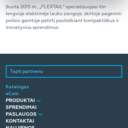
Įkurta 2015 m., „FLEXTAIL“ specializuojasi itin
lengvoje elektrinėje lauko įrangoje, skirtoje pagerinti
poilsio gamtoje patirtį pasitelkiant kompaktiškus ir
inovatyvius sprendimus.
Tapti partneriu
Katalogas
eCom
PRODUKTAI
SPRENDIMAI
PASLAUGOS
KONTAKTAI
NAUJIENOS