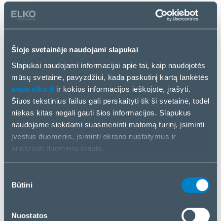
Pagal šį susitarimą ELKO Baltijos šalių
mažmenininkams ir e. prekybos partneriams
pasiūlys populiariausius „FLEXTAIL“ nešiojamus oro
pripūtimo sprendimus, įskaitant
MAX Pump
seriją,
Šioje svetainėje naudojami slapukai
Tiny Pump
,
EVO Pump
, taip pat pripučiamus
Slapukai naudojami informacijai apie tai, kaip naudojotės
čiužinius ir susijusius priedus, skirtus patogiam
mūsų svetaine, pavyzdžiui, kada paskutinį kartą lankėtės
poilsiui ir greitam pasiruošimui kelionėse.
www.elko.lt
ir kokios informacijos ieškojote, įrašyti.
Šiuos tekstinius failus gali perskaityti tik ši svetainė, todėl
„FLEXTAIL“ puikiai atitinka šiandieninius vartotojų
niekas kitas negali gauti šios informacijos. Slapukus
poreikius – kompaktiška, elektrinė ir laiką taupanti
naudojame siekdami suasmeninti matomą turinį, įsiminti
lauko įranga.
įvestus duomenis, įsiminti ekrano nustatymus ir
Nešiojami elektriniai siurbliai patogiam poilsiui
analizuoti duomenų srautą.
gamtoje
Mes dalijamės informacija apie tai, kaip naudojatės mūsų
svetaine, su mūsų socialinės žiniasklaidos, reklamos ir
Sutikimo
„FLEXTAIL“ siurbliai skirti keliautojams ir gamtos
analizės partneriais. Jei su tuo sutinkate, spustelėkite
Būtini
pasirinkimas
mėgėjams:
„Priimti visus slapukus“. Jei norite tvarkyti savo
pasirinkimą arba atmesti slapukus, spustelėkite
„MAX Pump“ serija
— galingi, kompaktiški
Nuostatos
„Tvarkyti/atmesti“.