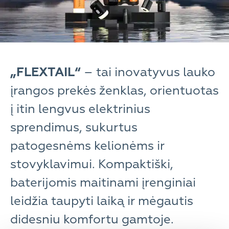
„FLEXTAIL“
– tai inovatyvus lauko
įrangos prekės ženklas, orientuotas
į itin lengvus elektrinius
sprendimus, sukurtus
patogesnėms kelionėms ir
stovyklavimui. Kompaktiški,
baterijomis maitinami įrenginiai
leidžia taupyti laiką ir mėgautis
didesniu komfortu gamtoje.