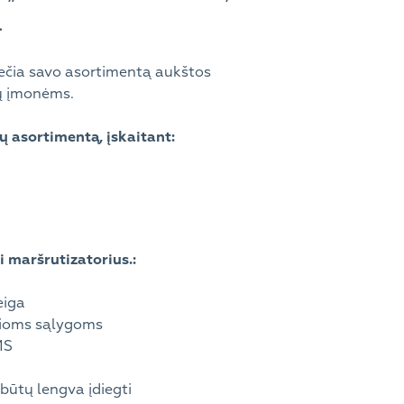
.
plečia savo asortimentą aukštos
kų įmonėms.
ų asortimentą, įskaitant:
 maršrutizatorius.:
eiga
lioms sąlygoms
MS
ūtų lengva įdiegti