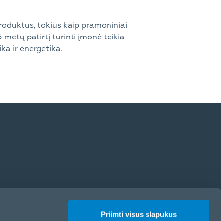
roduktus, tokius kaip pramoniniai
5 metų patirtį turinti įmonė teikia
a ir energetika.
Priimti visus slapukus