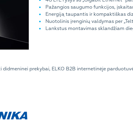
4G LTE ryšys su „Gigabit Ethernet“ p
Pažangios saugumo funkcijos, įskaita
Energiją taupantis ir kompaktiškas di
Nuotolinis įrenginių valdymas per „Te
Lankstus montavimas sklandžiam die
ti didmeninei prekybai, ELKO B2B internetinėje parduotuv