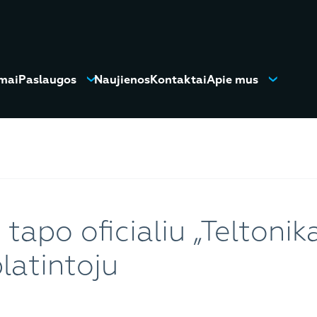
mai
Paslaugos
Naujienos
Kontaktai
Apie mus
tapo oficialiu „Teltonik
latintoju