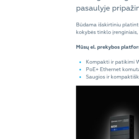
pasaulyje pripaži
Būdama išskirtiniu platint
kokybės tinklo įrenginiais
Mūsų el. prekybos platfor
Kompakti ir patikimi W
PoE+ Ethernet komuta
Saugios ir kompaktišk