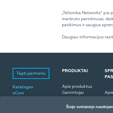
„Teltonika Networks“ yra 
maršruto parinktuvai, daikt
patikimus ir saugius spre
Daugiau informacijos rasit
PRODUKTAI
SPR
Tapti partneriu
PA
Apie produktus
Katalogas
Gamintojai
Api
eCom
Microsoft ESD
Elek
Šioje svetainėje naudojam