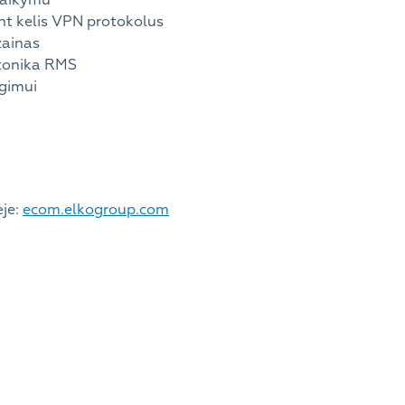
alaikymu
nt kelis VPN protokolus
zainas
ltonika RMS
gimui
ėje:
ecom.elkogroup.com