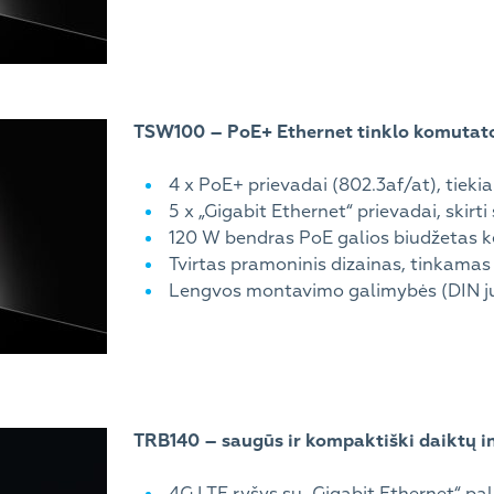
TSW100 – PoE+ Ethernet tinklo komutato
4 x PoE+ prievadai (802.3af/at), tieki
5 x „Gigabit Ethernet“ prievadai, ski
120 W bendras PoE galios biudžetas k
Tvirtas pramoninis dizainas, tinkamas 
Lengvos montavimo galimybės (DIN ju
TRB140 – saugūs ir kompaktiški daiktų in