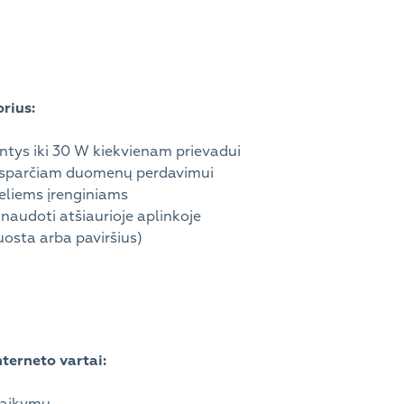
rius:
antys iki 30 W kiekvienam prievadui
rti sparčiam duomenų perdavimui
eliems įrenginiams
naudoti atšiaurioje aplinkoje
osta arba paviršius)
terneto vartai: