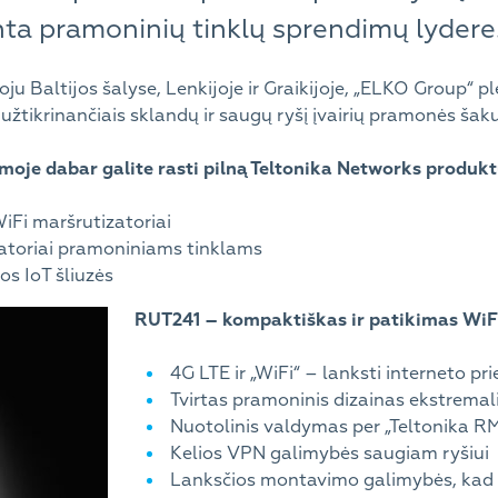
nta pramoninių tinklų sprendimų lydere
oju Baltijos šalyse, Lenkijoje ir Graikijoje, „ELKO Group“ 
, užtikrinančiais sklandų ir saugų ryšį įvairių pramonės ša
moje dabar galite rasti pilną Teltonika Networks produkt
iFi maršrutizatoriai
toriai pramoniniams tinklams
os IoT šliuzės
RUT241 – kompaktiškas ir patikimas WiFi
4G LTE ir „WiFi“ – lanksti interneto pri
Tvirtas pramoninis dizainas ekstrema
Nuotolinis valdymas per „Teltonika R
Kelios VPN galimybės saugiam ryšiui
Lanksčios montavimo galimybės, kad b