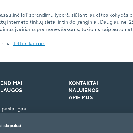
pasaulinė IoT sprendimų lyderė, siūlanti aukštos kokybės p
ų interneto tinklų sietai ir tinklo įrenginiai. Daugiau nei 2
ndimus įvairioms pramonės šakoms, tokioms kaip automatik
e čia.
teltonika.com
ENDIMAI
KONTAKTAI
SLAUGOS
NAUJIENOS
APIE MUS
e paslaugas
troninė sistema (eCom)
Įmonė
Žiniasklaidai
i slapukai
Partnerių elgesio kodeksas