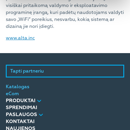
visiškai pritaikomą valdymo ir eksploatavimo
programinę įrangą, kuri padėtų naudotojams valdyti
savo „WiFi” poreikius, nesvarbu, kokią sistemą ar
dizainą jie nori įdiegti.
www.alta.inc
Tapti partneriu
Katalogas
eCom
PRODUKTAI
SPRENDIMAI
PASLAUGOS
KONTAKTAI
NAUJIENOS