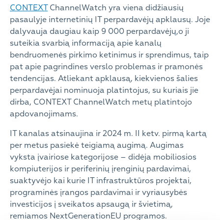
CONTEXT
ChannelWatch yra viena didžiausių
pasaulyje internetinių IT perpardavėjų apklausų. Joje
dalyvauja daugiau kaip 9 000 perpardavėjų,o ji
suteikia svarbią informaciją apie kanalų
bendruomenės pirkimo ketinimus ir sprendimus, taip
pat apie pagrindines verslo problemas ir pramonės
tendencijas. Atliekant apklausą, kiekvienos šalies
perpardavėjai nominuoja platintojus, su kuriais jie
dirba, CONTEXT ChannelWatch metų platintojo
apdovanojimams.
IT kanalas atsinaujina ir 2024 m. II ketv. pirmą kartą
per metus pasiekė teigiamą augimą. Augimas
vyksta įvairiose kategorijose – didėja mobiliosios
kompiuterijos ir periferinių įrenginių pardavimai,
suaktyvėjo kai kurie IT infrastruktūros projektai,
programinės įrangos pardavimai ir vyriausybės
investicijos į sveikatos apsaugą ir švietimą,
remiamos NextGenerationEU programos.