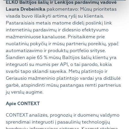
ELKO Baltijos šalių ir Lenkijos pardavimų vadovė
Laura Drebeinika
pakomentavo: Mūsų prioritetas
visada buvo išlaikyti artimą ryšį su klientais.
Pastaraisiais metais matome didelį poslinkį link
internetinių pardavimų ir didesnio efektyvumo
mažmeniniuose kanaluose. Prisitaikėme prie
nuolatinių pokyčių ir mūsų partnerių poreikių, ypač
automatizavimo ir produktų portfelio srityse.
Šiandien apie 65 % mūsų Baltijos šalių klientų yra
integruoti su mumis per API, o tai parodo, kokia
svarbi tapo sklandi sąveika. Metų platintojo ir
Geriausio mažmeninio platintojo vardai yra didžiulė
garbė, atspindinti mūsų pastangas remti partnerius
jų verslų augime.
Apie CONTEXT
CONTEXT analizės, prognozių ir duomenų valdymo
sprendimai integruoti į pasaulinių technologijų