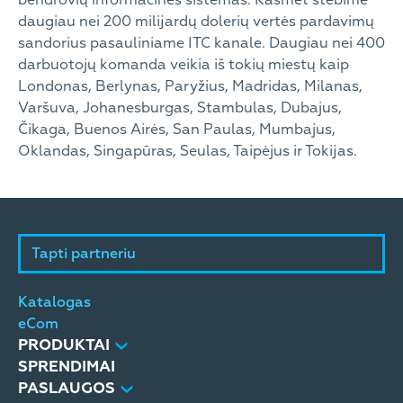
bendrovių informacines sistemas. Kasmet stebime
daugiau nei 200 milijardų dolerių vertės pardavimų
sandorius pasauliniame ITC kanale. Daugiau nei 400
darbuotojų komanda veikia iš tokių miestų kaip
Londonas, Berlynas, Paryžius, Madridas, Milanas,
Varšuva, Johanesburgas, Stambulas, Dubajus,
Čikaga, Buenos Airės, San Paulas, Mumbajus,
Oklandas, Singapūras, Seulas, Taipėjus ir Tokijas.
Tapti partneriu
Katalogas
eCom
PRODUKTAI
SPRENDIMAI
PASLAUGOS