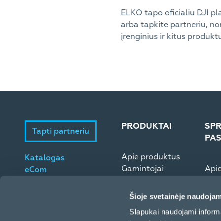
ELKO tapo oficialiu DJI pla
arba tapkite partneriu, no
įrenginius ir kitus produkt
PRODUKTAI
SPR
Tapti partneriu
PA
Apie produktus
Katalogas
Gamintojai
Api
eCom
Microsoft ESD
Elek
Šioje svetainėje naudojam
Slapukai naudojami informa