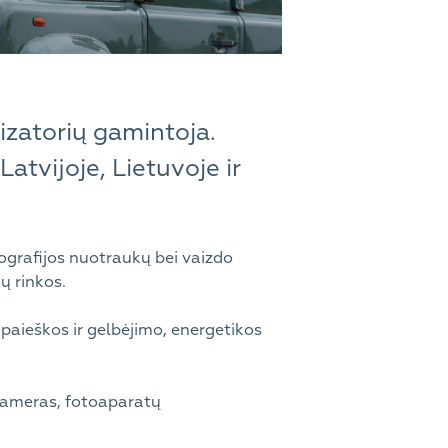
lizatorių gamintoja.
atvijoje, Lietuvoje ir
ografijos nuotraukų bei vaizdo
ų rinkos.
paieškos ir gelbėjimo, energetikos
 kameras, fotoaparatų