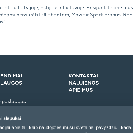
tintoju Latvijoje, Estijoje ir Lietuvoje. Prisijunkite prie 
rėdami peržiūrėti DJI Phantom, Mavic ir Spark dronus, Ron
us!
ENDIMAI
KONTAKTAI
SLAUGOS
NAUJIENOS
APIE MUS
e paslaugas
troninė sistema (eCom)
Įmonė
Žiniasklaidai
i slapukai
Partnerių elgesio kodeksas
cijai apie tai, kaip naudojotės mūsų svetaine, pavyzdžiui, kada 