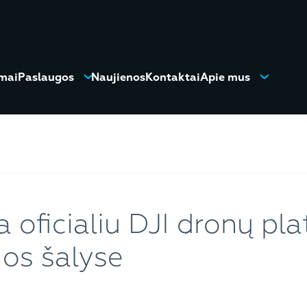
mai
Paslaugos
Naujienos
Kontaktai
Apie mus
oficialiu DJI dronų pla
jos šalyse