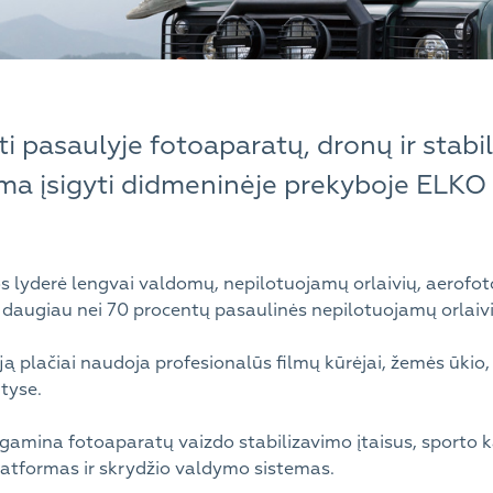
i pasaulyje fotoaparatų, dronų ir stabi
ima įsigyti didmeninėje prekyboje ELKO L
os lyderė lengvai valdomų, nepilotuojamų orlaivių, aerofot
 daugiau nei 70 procentų pasaulinės nepilotuojamų orlaivi
 plačiai naudoja profesionalūs filmų kūrėjai, žemės ūkio, 
ityse.
r gamina fotoaparatų vaizdo stabilizavimo įtaisus, sporto
platformas ir skrydžio valdymo sistemas.