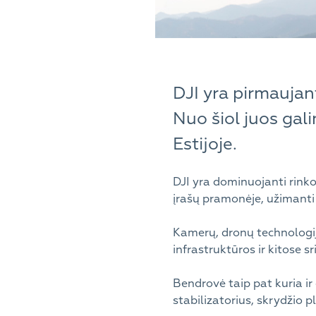
DJI yra pirmaujant
Nuo šiol juos gal
Estijoje.
DJI yra dominuojanti rink
įrašų pramonėje, užimanti
Kamerų, dronų technologiją
infrastruktūros ir kitose sr
Bendrovė taip pat kuria i
stabilizatorius, skrydžio 